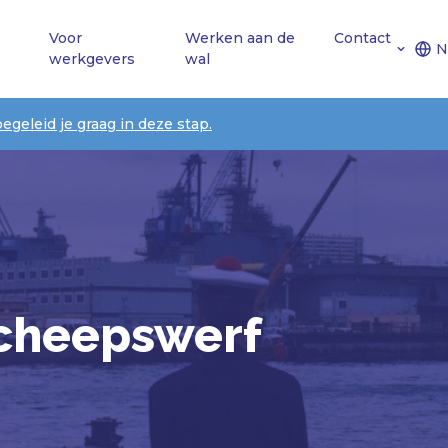
Voor
Werken aan de
Contact
N
werkgevers
wal
begeleid je graag in deze stap.
Scheepswerf