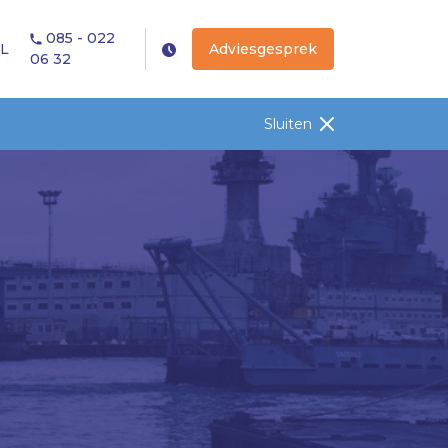
085 - 022
L
Adviesgesprek
06 32
Sluiten