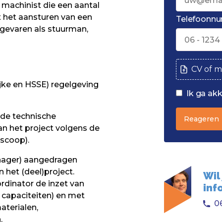
 machinist die een aantal
t het aansturen van een
Telefoonn
 gevaren als stuurman,
CV of m
ijke en HSSE) regelgeving
Ik ga ak
de technische
Reageren
an het project volgens de
(scoop).
nager) aangedragen
 het (deel)project.
Wil
dinator de inzet van
inf
e capaciteiten) en met
06
aterialen,
.