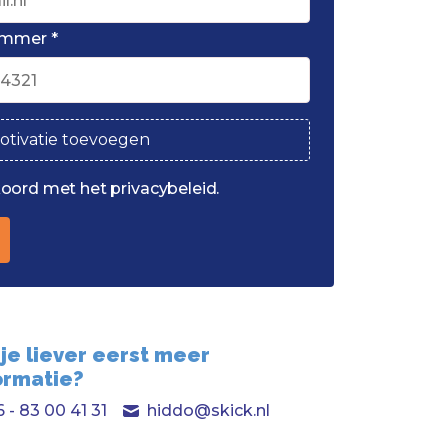
ummer *
otivatie toevoegen
koord met het privacybeleid.
 je liever eerst meer
ormatie?
 - 83 00 41 31
hiddo@skick.nl