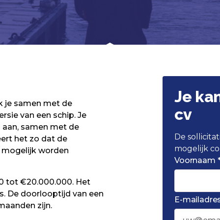
Je ka
k je samen met de
cv
rsie van een schip. Je
n aan, samen met de
De sollicit
rt het zo dat de
mogelijk co
 mogelijk worden
Voornaam 
00 tot €20.000.000. Het
s. De doorlooptijd van een
E-mailadres
 maanden zijn.