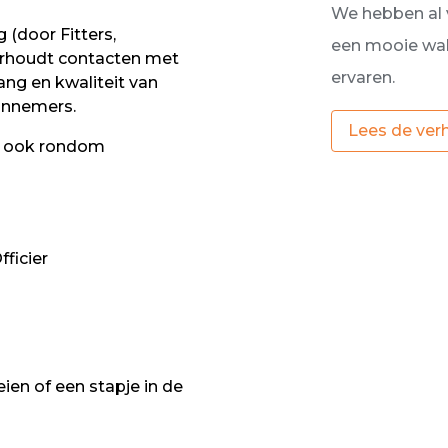
We hebben al 
g (door Fitters,
een mooie walb
erhoudt contacten met
ervaren.
ng en kwaliteit van
annemers.
Lees de ver
n, ook rondom
ficier
ien of een stapje in de