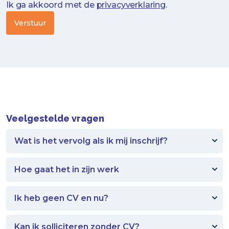
Ik ga akkoord met de
privacyverklaring
.
Verstuur
Veelgestelde vragen
Wat is het vervolg als ik mij inschrijf?
Wij nemen contact met je op om uit te vinden
Hoe gaat het in zijn werk
hoe we je kunnen helpen. Meestal bellen we,
maar het komt ook voor dat we een mail sturen.
We plannen met jou een
Ik heb geen CV en nu?
kennismakingsgesprek. In dit gesprek willen we
meer te weten komen over jou persoonlijk en
Heb je geen (actueel) CV, dat is geen probleem.
over jouw zoektocht.
Kan ik solliciteren zonder CV?