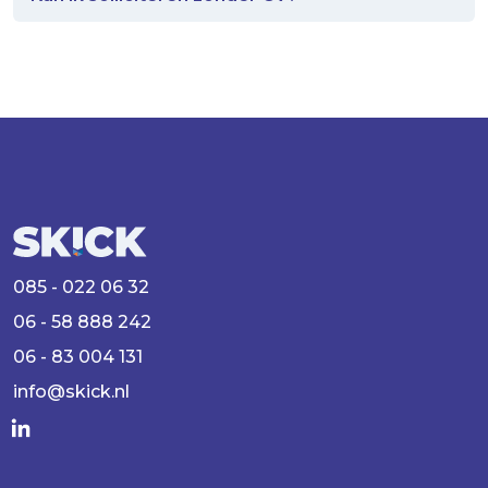
Graag gaan we het gesprek met je aan. We
Ja, dat is geen probleem.
weten wat jij doet aan boord en wat deze
werkzaamheden inhouden.
085 - 022 06 32
06 - 58 888 242
06 - 83 004 131
info@skick.nl