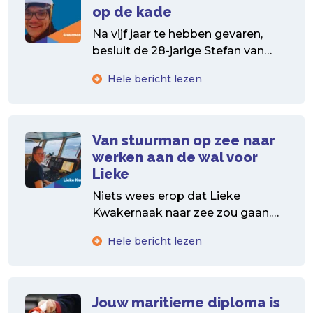
op de kade
Na vijf jaar te hebben gevaren,
besluit de 28-jarige Stefan van
den Berg over te stappen naar
Hele bericht lezen
een walbaan....
Van stuurman op zee naar
werken aan de wal voor
Lieke
Niets wees erop dat Lieke
Kwakernaak naar zee zou gaan.
Maar toch koos ze voor de
Hele bericht lezen
zeevaartopleiding. Handen-uit-de-
mouwen vrouw...
Jouw maritieme diploma is