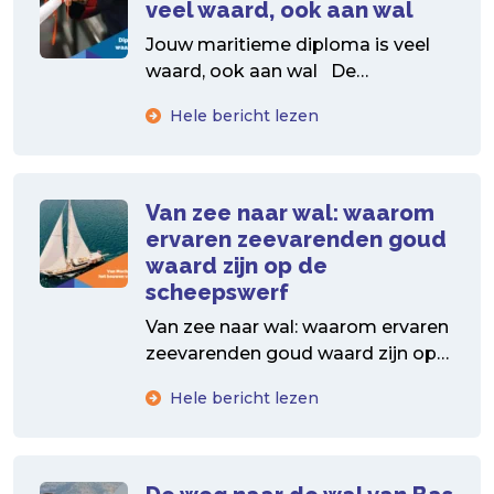
veel waard, ook aan wal
Jouw maritieme diploma is veel
waard, ook aan wal De
arbeidsmarkt is booming.
Hele bericht lezen
Bedrijven staan te springen om...
Van zee naar wal: waarom
ervaren zeevarenden goud
waard zijn op de
scheepswerf
Van zee naar wal: waarom ervaren
zeevarenden goud waard zijn op
de scheepswerf Na jarenlange
Hele bericht lezen
tochten op zee, dag...