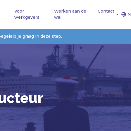
Voor
Werken aan de
Contact
N
werkgevers
wal
begeleid je graag in deze stap.
ructeur