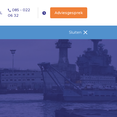
085 - 022
L
Adviesgesprek
06 32
Sluiten