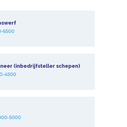
pswerf
0-6500
eer (inbedrijfsteller schepen)
0-4500
000-5000