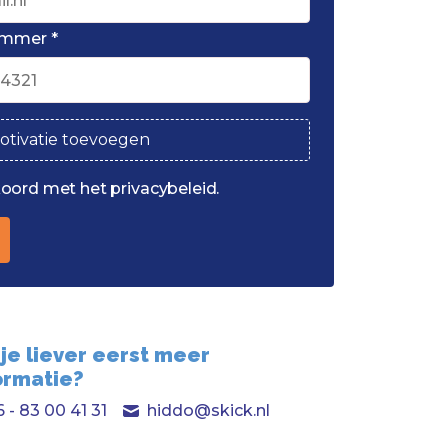
ummer *
otivatie toevoegen
koord met het privacybeleid.
 je liever eerst meer
ormatie?
 - 83 00 41 31
hiddo@skick.nl