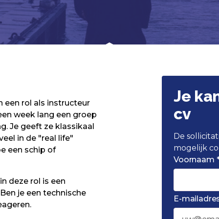
Je ka
 een rol als instructeur
cv
 een week lang een groep
g. Je geeft ze klassikaal
De sollicit
eel in de "real life"
mogelijk co
e een schip of
Voornaam 
in deze rol is een
 Ben je een technische
E-mailadres
eageren.