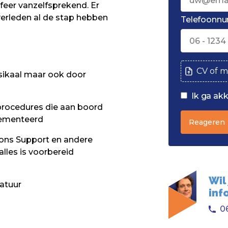
sfeer vanzelfsprekend. Er
verleden al de stap hebben
Telefoonn
CV of m
sikaal maar ook door
Ik ga ak
procedures die aan boord
ementeerd
Reageren
ons Support en andere
alles is voorbereid
Wil
ratuur
inf
06