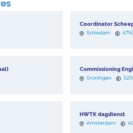
res
Coordinator Schee
Schiedam
475
aal)
Commissioning Engin
Groningen
320
HWTK dagdienst
Amsterdam
4