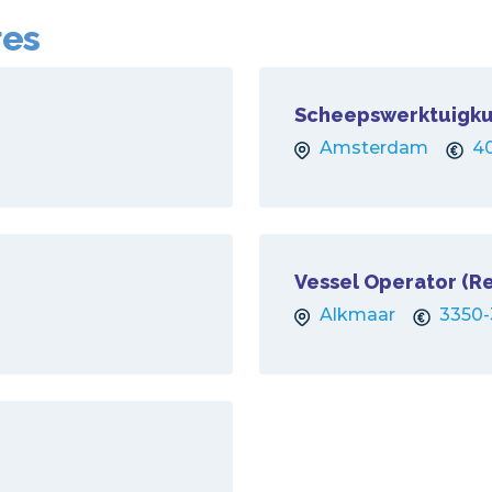
res
Scheepswerktuigkun
Amsterdam
4
Vessel Operator (R
Alkmaar
3350-