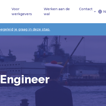
Voor
Werken aan de
Contact
N
werkgevers
wal
begeleid je graag in deze stap.
 Engineer
d