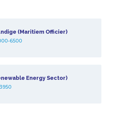
dige (Maritiem Officier)
000-6500
enewable Energy Sector)
3950