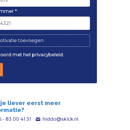
ummer *
otivatie toevoegen
koord met het privacybeleid.
 je liever eerst meer
ormatie?
 - 83 00 41 31
hiddo@skick.nl