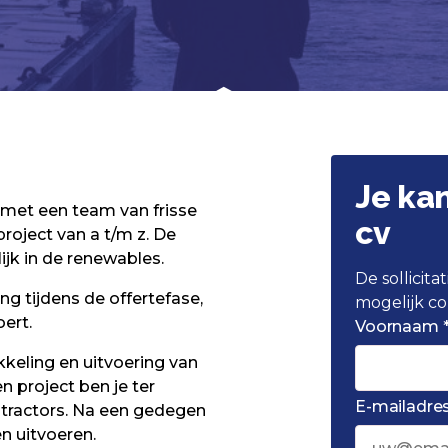
Je ka
 met een team van frisse
cv
roject van a t/m z. De
jk in de renewables.
De sollicit
g tijdens de offertefase,
mogelijk co
oert.
Voornaam 
kkeling en uitvoering van
n project ben je ter
E-mailadres
ntractors. Na een gedegen
n uitvoeren.