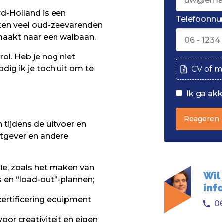
rd-Holland is een
Telefoonn
rken veel oud-zeevarenden
emaakt naar een walbaan.
rol. Heb je nog niet
dig ik je toch uit om te
CV of m
Ik ga ak
Reageren
 tijdens de uitvoer en
tgever en andere
ie, zoals het maken van
Wil
s en “load-out”-plannen;
inf
ertificering equipment
06
oor creativiteit en eigen