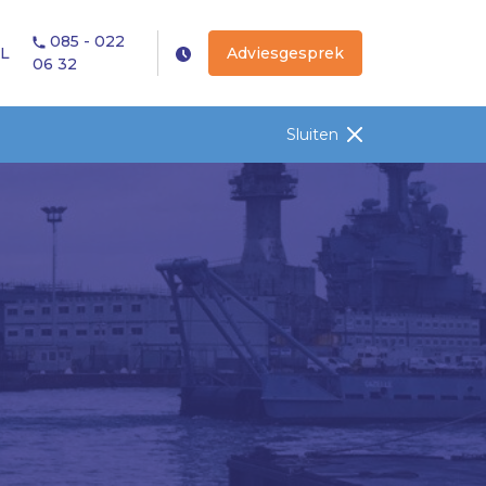
085 - 022
L
Adviesgesprek
06 32
Sluiten