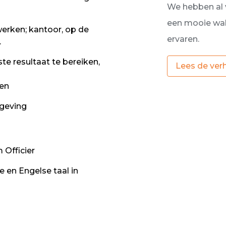
We hebben al 
een mooie walb
werken; kantoor, op de
ervaren.
.
e resultaat te bereiken,
Lees de ver
den
mgeving
 Officier
 en Engelse taal in