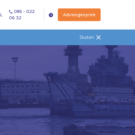
085 - 022
L
Adviesgesprek
06 32
Sluiten