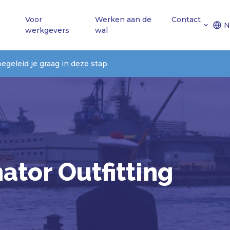
Voor
Werken aan de
Contact
N
werkgevers
wal
begeleid je graag in deze stap.
ator Outfitting