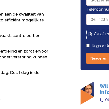
Telefoonn
n aan de kwaliteit van
o efficiënt mogelijk te
CV of m
waakt, controleert en
Ik ga ak
afdeling en zorgt ervoor
onder verstoring kunnen
Reageren
 dag. Dus 1 dag in de
Wil
inf
06
r