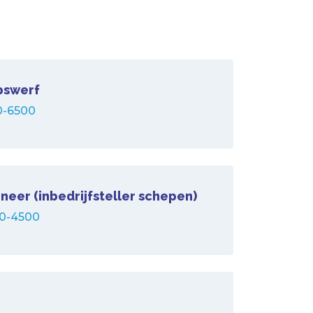
pswerf
0-6500
eer (inbedrijfsteller schepen)
0-4500