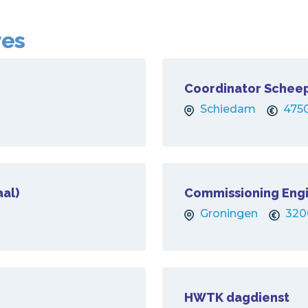
res
Coordinator Schee
Schiedam
475
aal)
Commissioning Engin
Groningen
320
HWTK dagdienst