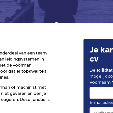
Je ka
 onderdeel van een team
cv
an leidingsystemen in
met de voorman,
De sollicit
voor dat er topkwaliteit
mogelijk co
ines.
Voornaam 
urman of machinist met
 niet gevaren en ben je
reageren. Deze functie is
E-mailadres