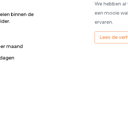
We hebben al 
een mooie walb
oeien binnen de
ider.
ervaren.
Lees de ver
 per maand
 dagen