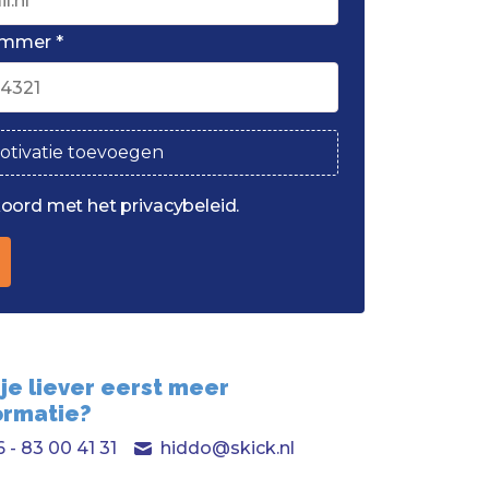
ummer *
otivatie toevoegen
koord met het privacybeleid.
 je liever eerst meer
ormatie?
 - 83 00 41 31
hiddo@skick.nl