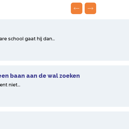
e school gaat hij dan...
een baan aan de wal zoeken
t niet...