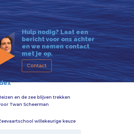
Hulp nodig? Laat een
bericht voor ons achter
en we nemen contact
met je op.
Contact
ndex
Reizen en de zee blijven trekken
voor Twan Scheerman
Zeevaartschool willekeurige keuze