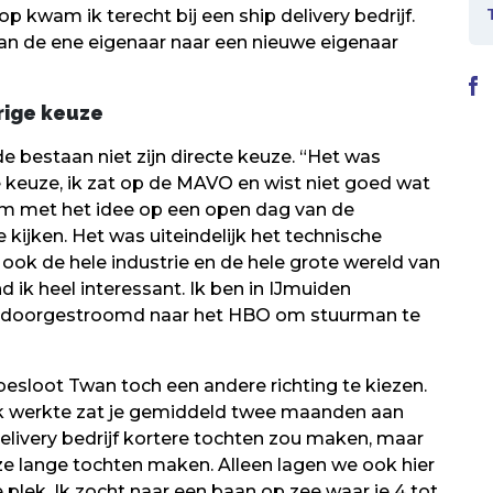
p kwam ik terecht bij een ship delivery bedrijf.
van de ene eigenaar naar een nieuwe eigenaar
rige keuze
 bestaan niet zijn directe keuze. “Het was
ge keuze, ik zat op de MAVO en wist niet goed wat
am met het idee op een open dag van de
 kijken. Het was uiteindelijk het technische
ook de hele industrie en de hele grote wereld van
ik heel interessant. Ik ben in IJmuiden
og doorgestroomd naar het HBO om stuurman te
besloot Twan toch een andere richting te kiezen.
 ik werkte zat je gemiddeld twee maanden aan
delivery bedrijf kortere tochten zou maken, maar
ze lange tochten maken. Alleen lagen we ook hier
e plek. Ik zocht naar een baan op zee waar je 4 tot