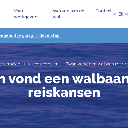
Voor
Werken aan de
Contact
N
werkgevers
wal
begeleid je graag in deze stap.
e verhalen
succesverhalen
Twan vond een walbaan met r
 vond een walbaa
reiskansen