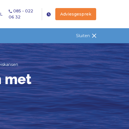
085 - 022
L
Adviesgesprek
06 32
Sluiten
eiskansen
n met