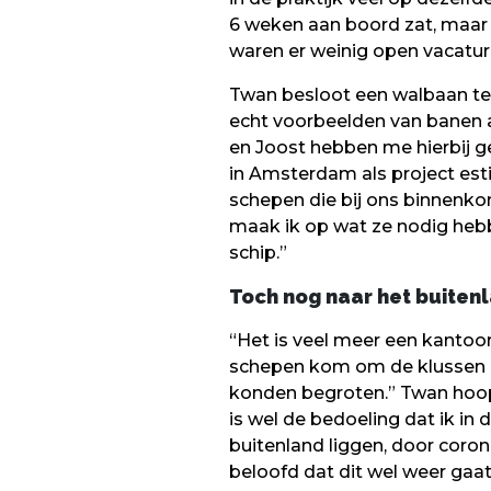
6 weken aan boord zat, maar 
waren er weinig open vacature
Twan besloot een walbaan te 
echt voorbeelden van banen a
en Joost hebben me hierbij g
in Amsterdam als project esti
schepen die bij ons binnenko
maak ik op wat ze nodig hebbe
schip.”
Toch nog naar het buiten
“Het is veel meer een kantoo
schepen kom om de klussen o
konden begroten.” Twan hoopt
is wel de bedoeling dat ik in
buitenland liggen, door corona
beloofd dat dit wel weer gaa