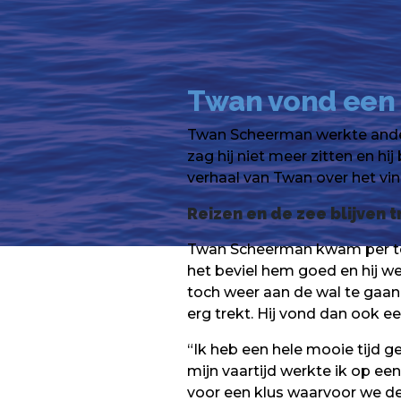
Twan vond een
Twan Scheerman werkte ander
zag hij niet meer zitten en hi
verhaal van Twan over het vi
Reizen en de zee blijven
Twan Scheerman kwam per toe
het beviel hem goed en hij we
toch weer aan de wal te gaan
erg trekt. Hij vond dan ook 
“Ik heb een hele mooie tijd g
mijn vaartijd werkte ik op e
voor een klus waarvoor we de 