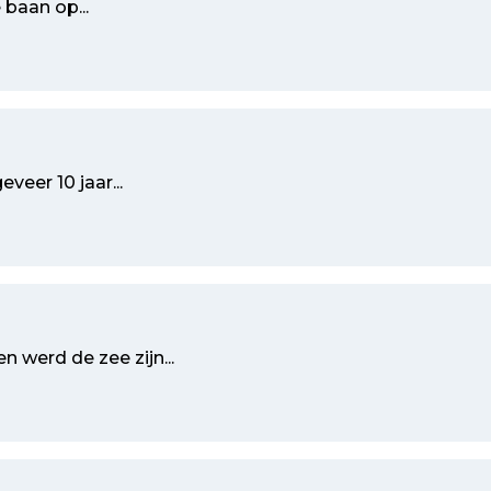
 baan op...
eer 10 jaar...
n werd de zee zijn...