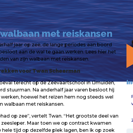
 walbaan met reiskansen
half jaar op zee, de lange periodes aan boord
j besloot aan de wal te gaan werken. Lees hier het
nden van zijn walbaan met reiskansen.
 trekken voor Twan Scheerman
I
val terecht op de Zeevaartschool in IJmuiden,
rd stuurman. Na anderhalf jaar varen besloot hij
 werken, hoewel het reizen hem nog steeds wel
een walbaan met reiskansen.
ehad op zee”, vertelt Twan. “Het grootste deel van
en zeesleper. Maar toen we op contract kwamen
hele tijd op dezelfde plek lagen, ben ik op zoek