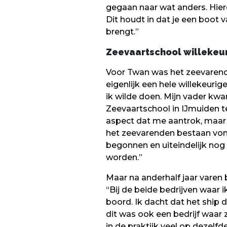
gegaan naar wat anders. Hiero
Dit houdt in dat je een boot 
brengt.”
Zeevaartschool willekeu
Voor Twan was het zeevarende
eigenlijk een hele willekeuri
ik wilde doen. Mijn vader kw
Zeevaartschool in IJmuiden te
aspect dat me aantrok, maar 
het zeevarenden bestaan vond 
begonnen en uiteindelijk n
worden.”
Maar na anderhalf jaar varen 
“Bij de beide bedrijven waar
boord. Ik dacht dat het ship 
dit was ook een bedrijf waar 
in de praktijk veel op dezelfd