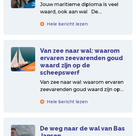
Jouw maritieme diploma is veel
waard, ook aan wal De
arbeidsmarkt is booming.
Hele bericht lezen
Bedrijven staan te springen om...
Van zee naar wal: waarom
ervaren zeevarenden goud
waard zijn op de
scheepswerf
Van zee naar wal: waarom ervaren
zeevarenden goud waard zijn op
de scheepswerf Na jarenlange
Hele bericht lezen
tochten op zee, dag...
De weg naar de wal van Bas
Jansen