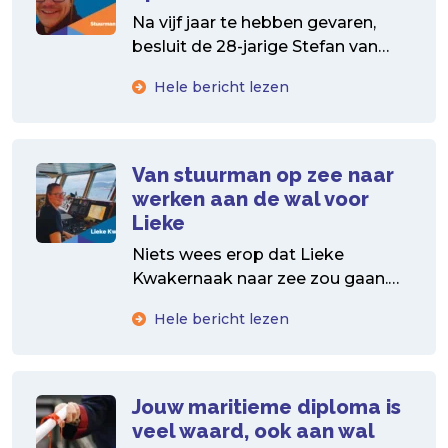
Na vijf jaar te hebben gevaren,
besluit de 28-jarige Stefan van
den Berg over te stappen naar
Hele bericht lezen
een walbaan....
Van stuurman op zee naar
werken aan de wal voor
Lieke
Niets wees erop dat Lieke
Kwakernaak naar zee zou gaan.
Maar toch koos ze voor de
Hele bericht lezen
zeevaartopleiding. Handen-uit-de-
mouwen vrouw...
Jouw maritieme diploma is
veel waard, ook aan wal