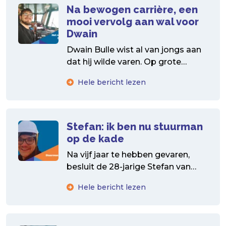
Na bewogen carrière, een
mooi vervolg aan wal voor
Dwain
Dwain Bulle wist al van jongs aan
dat hij wilde varen. Op grote
klassieke zeilschepen werd de zee
Hele bericht lezen
zijn...
Stefan: ik ben nu stuurman
op de kade
Na vijf jaar te hebben gevaren,
besluit de 28-jarige Stefan van
den Berg over te stappen naar
Hele bericht lezen
een walbaan....