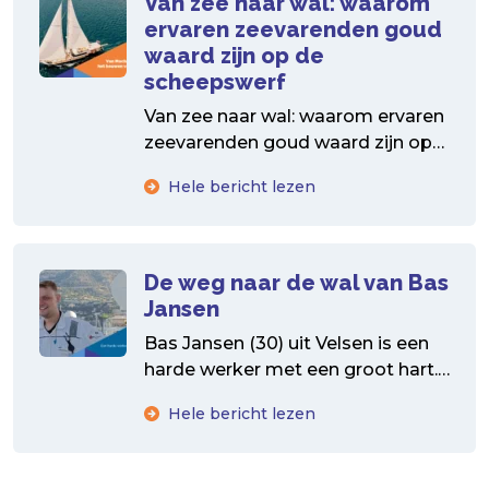
Van zee naar wal: waarom
ervaren zeevarenden goud
waard zijn op de
scheepswerf
Van zee naar wal: waarom ervaren
zeevarenden goud waard zijn op
de scheepswerf Na jarenlange
Hele bericht lezen
tochten op zee, dag...
De weg naar de wal van Bas
Jansen
Bas Jansen (30) uit Velsen is een
harde werker met een groot hart.
Zijn weg van zeeverkenner tot
Hele bericht lezen
zeeman...