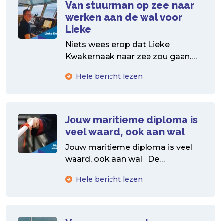
Van stuurman op zee naar
werken aan de wal voor
Lieke
Niets wees erop dat Lieke
Kwakernaak naar zee zou gaan.
Maar toch koos ze voor de
Hele bericht lezen
zeevaartopleiding. Handen-uit-de-
mouwen vrouw...
Jouw maritieme diploma is
veel waard, ook aan wal
Jouw maritieme diploma is veel
waard, ook aan wal De
arbeidsmarkt is booming.
Hele bericht lezen
Bedrijven staan te springen om...