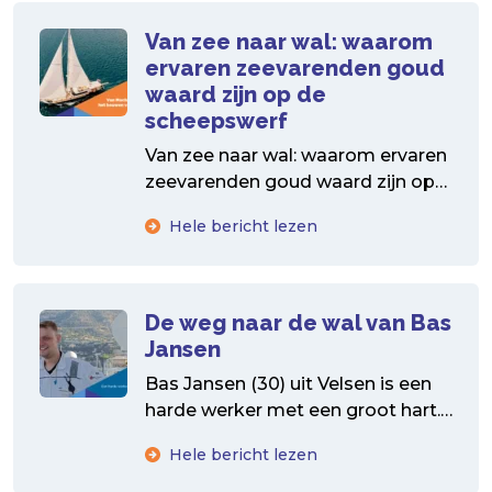
Van zee naar wal: waarom
ervaren zeevarenden goud
waard zijn op de
scheepswerf
Van zee naar wal: waarom ervaren
zeevarenden goud waard zijn op
de scheepswerf Na jarenlange
Hele bericht lezen
tochten op zee, dag...
De weg naar de wal van Bas
Jansen
Bas Jansen (30) uit Velsen is een
harde werker met een groot hart.
Zijn weg van zeeverkenner tot
Hele bericht lezen
zeeman...