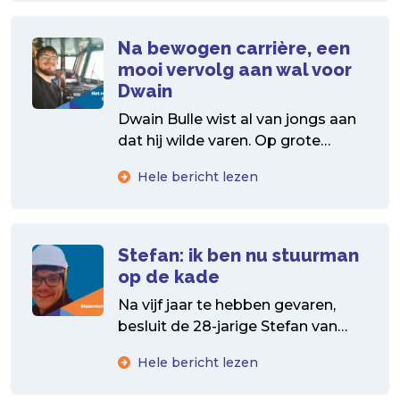
Na bewogen carrière, een
mooi vervolg aan wal voor
Dwain
Dwain Bulle wist al van jongs aan
dat hij wilde varen. Op grote
klassieke zeilschepen werd de zee
Hele bericht lezen
zijn...
Stefan: ik ben nu stuurman
op de kade
Na vijf jaar te hebben gevaren,
besluit de 28-jarige Stefan van
den Berg over te stappen naar
Hele bericht lezen
een walbaan....