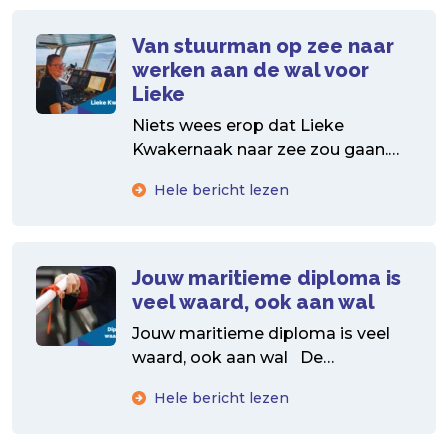
Van stuurman op zee naar
werken aan de wal voor
Lieke
Niets wees erop dat Lieke
Kwakernaak naar zee zou gaan.
Maar toch koos ze voor de
Hele bericht lezen
zeevaartopleiding. Handen-uit-de-
mouwen vrouw...
Jouw maritieme diploma is
veel waard, ook aan wal
Jouw maritieme diploma is veel
waard, ook aan wal De
arbeidsmarkt is booming.
Hele bericht lezen
Bedrijven staan te springen om...