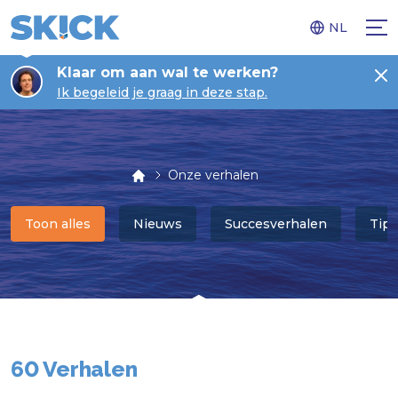
NL
Klaar om aan wal te werken?
Ik begeleid je graag in deze stap.
Onze verhalen
Toon alles
Nieuws
Succesverhalen
Tips
60 Verhalen