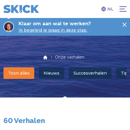
NL
Klaar om aan wal te werken?
Ik begeleid je graag in deze stap.
Onze verhalen
Toon alles
Nieuws
Succesverhalen
Tips
60 Verhalen