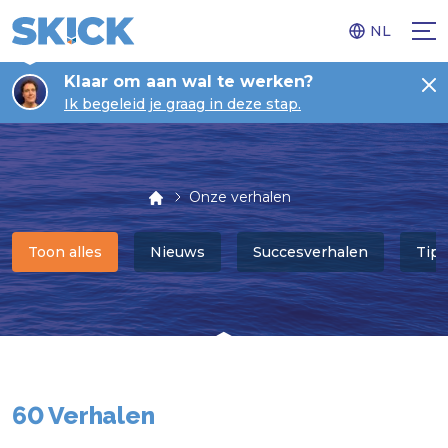
NL
Klaar om aan wal te werken?
Ik begeleid je graag in deze stap.
Onze verhalen
Toon alles
Nieuws
Succesverhalen
Tips
60 Verhalen