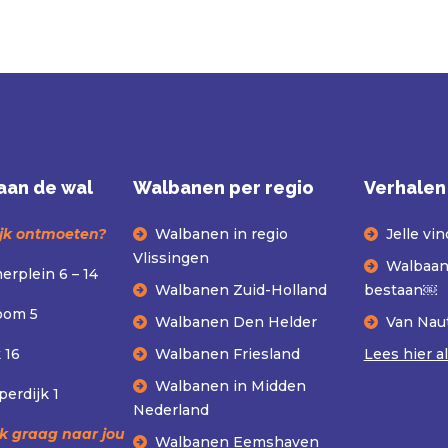
aan de wal
Walbanen per regio
Verhalen
ijk ontmoeten?
Walbanen in regio
Jelle vi
Vlissingen
Walbaan 
rplein 6 – 14
Walbanen Zuid-Holland
bestaan￼
oom 5
Walbanen Den Helder
Van Naut
 16
Walbanen Friesland
Lees hier a
Walbanen in Midden
erdijk 1
Nederland
 graag naar jou
Walbanen Eemshaven