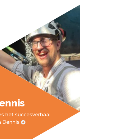
ennis
s het succesverhaal
n Dennis