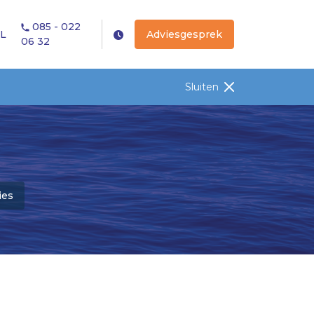
085 - 022
L
Adviesgesprek
06 32
Sluiten
ies