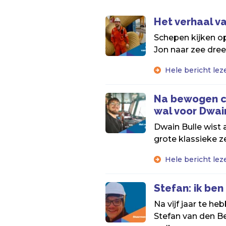
Het verhaal v
Schepen kijken o
Jon naar zee dreef
Hele bericht lez
Na bewogen ca
wal voor Dwai
Dwain Bulle wist a
grote klassieke ze
Hele bericht lez
Stefan: ik be
Na vijf jaar te he
Stefan van den B