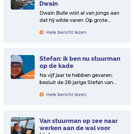
Dwain
Dwain Bulle wist al van jongs aan
dat hij wilde varen. Op grote
klassieke zeilschepen werd de zee
Hele bericht lezen
zijn...
Stefan: ik ben nu stuurman
op de kade
Na vijf jaar te hebben gevaren,
besluit de 28-jarige Stefan van
den Berg over te stappen naar
Hele bericht lezen
een walbaan....
Van stuurman op zee naar
werken aan de wal voor