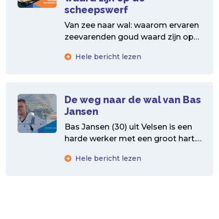
scheepswerf
Van zee naar wal: waarom ervaren
zeevarenden goud waard zijn op
de scheepswerf Na jarenlange
Hele bericht lezen
tochten op zee, dag...
De weg naar de wal van Bas
Jansen
Bas Jansen (30) uit Velsen is een
harde werker met een groot hart.
Zijn weg van zeeverkenner tot
Hele bericht lezen
zeeman...