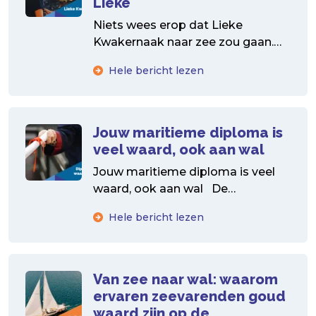
Lieke
Niets wees erop dat Lieke
Kwakernaak naar zee zou gaan.
Maar toch koos ze voor de
Hele bericht lezen
zeevaartopleiding. Handen-uit-de-
mouwen vrouw...
Jouw maritieme diploma is
veel waard, ook aan wal
Jouw maritieme diploma is veel
waard, ook aan wal De
arbeidsmarkt is booming.
Hele bericht lezen
Bedrijven staan te springen om...
Van zee naar wal: waarom
ervaren zeevarenden goud
waard zijn op de